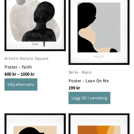
här
1000 kr
produkten
har
flera
varianter.
De
olika
alternativen
Artistic Nature Square
kan
Poster – Faith
väljas
Serie - Basic
600
kr
–
1000
kr
på
Poster – Lean On Me
produktsidan
Välj alternativ
199
kr
Lägg till i varukorg