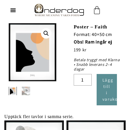
Hoppa
Varukorg
till
innehåll
Poster – Faith
Format: 40×50 cm
Obs! Ram ingår ej
199
kr
Betala tryggt med Klarna
• Snabb leverans 2–4
dagar
Poster
Lägg
-
till
Faith
i
mängd
varukorg
Upptäck fler tavlor i samma serie.
Prisintervall:
Den
600 kr
till