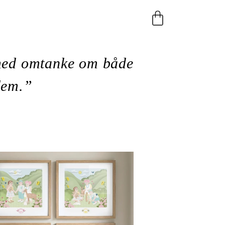
Varukorg
 med omtanke om både
dem.”