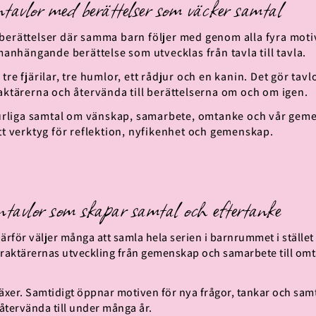
tavlor med berättelser som väcker samtal
 berättelser där samma barn följer med genom alla fyra mo
manhängande berättelse som utvecklas från tavla till tavla.
e fjärilar, tre humlor, ett rådjur och en kanin. Det gör tavl
aktärerna och återvända till berättelserna om och om igen.
aturliga samtal om vänskap, samarbete, omtanke och vår gem
tt verktyg för reflektion, nyfikenhet och gemenskap.
tavlor som skapar samtal och eftertanke
rför väljer många att samla hela serien i barnrummet i stället 
raktärernas utveckling från gemenskap och samarbete till omt
xer. Samtidigt öppnar motiven för nya frågor, tankar och samtal 
 återvända till under många år.