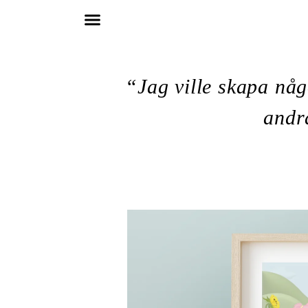
Hoppa till innehåll
“Jag ville skapa nå
andr