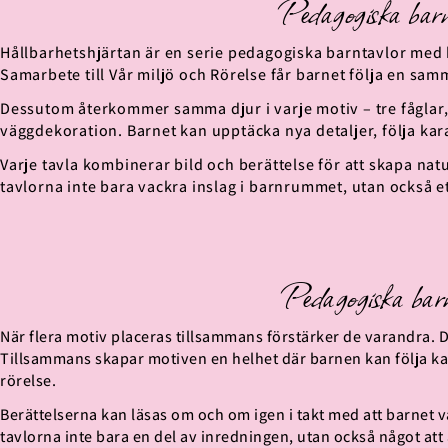
Pedagogiska barn
Hållbarhetshjärtan är en serie pedagogiska barntavlor med
Samarbete till Vår miljö och Rörelse får barnet följa en sam
Dessutom återkommer samma djur i varje motiv – tre fåglar, tr
väggdekoration. Barnet kan upptäcka nya detaljer, följa kar
Varje tavla kombinerar bild och berättelse för att skapa n
tavlorna inte bara vackra inslag i barnrummet, utan också e
Pedagogiska barn
När flera motiv placeras tillsammans förstärker de varandra. Dä
Tillsammans skapar motiven en helhet där barnen kan följa ka
rörelse.
Berättelserna kan läsas om och om igen i takt med att barnet vä
tavlorna inte bara en del av inredningen, utan också något att