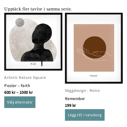
Upptäck fler tavlor i samma serie.
Prisintervall:
Den
600 kr
till
här
1000 kr
produkten
har
flera
varianter.
De
olika
alternativen
Artistic Nature Square
kan
Poster – Faith
väljas
Väggdesign - Retro
600
kr
–
1000
kr
på
Remember
produktsidan
Välj alternativ
199
kr
Lägg till i varukorg