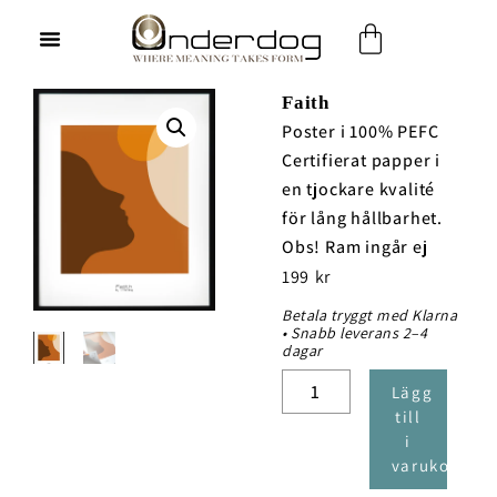
Hoppa
Varukorg
till
innehåll
Faith
Poster i 100% PEFC
Certifierat papper i
en tjockare kvalité
för lång hållbarhet.
Obs! Ram ingår ej
199
kr
Betala tryggt med Klarna
• Snabb leverans 2–4
dagar
Faith
Lägg
mängd
till
i
varukorg