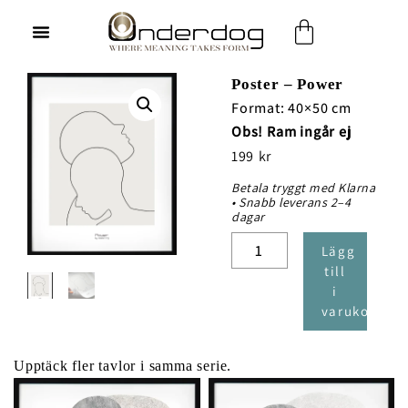
Hoppa
Varukorg
till
innehåll
Poster – Power
Format: 40×50 cm
Obs! Ram ingår ej
199
kr
Betala tryggt med Klarna
• Snabb leverans 2–4
dagar
Poster
Lägg
-
till
Power
i
mängd
varukorg
Upptäck fler tavlor i samma serie.
Prisintervall:
Den
600 kr
till