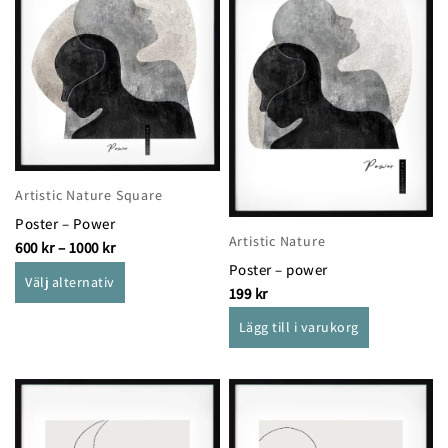
här
1000 kr
produkten
har
flera
varianter.
De
olika
alternativen
Artistic Nature Square
kan
Poster – Power
väljas
Artistic Nature
600
kr
–
1000
kr
på
Poster – power
produktsidan
Välj alternativ
199
kr
Lägg till i varukorg