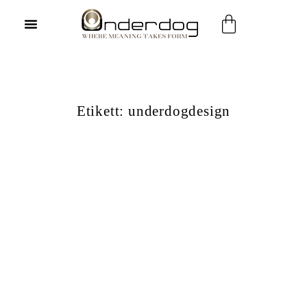
Hoppa
Varukorg
till
innehåll
Etikett: underdogdesign