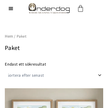
Hoppa
Varukorg
till
innehåll
Hem
/ Paket
Paket
Endast ett sökresultat